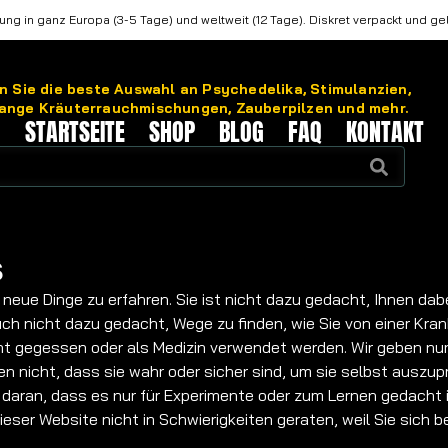
ung in ganz Europa (3-5 Tage) und weltweit (12 Tage). Diskret verpackt und gel
 Sie die beste Auswahl an Psychedelika, Stimulanzien,
ange Kräuterrauchmischungen, Zauberpilzen und mehr.
STARTSEITE
SHOP
BLOG
FAQ
KONTAKT
s
 neue Dinge zu erfahren. Sie ist nicht dazu gedacht, Ihnen dab
auch nicht dazu gedacht, Wege zu finden, wie Sie von einer Kr
nicht gegessen oder als Medizin verwendet werden. Wir geben n
n nicht, dass sie wahr oder sicher sind, um sie selbst auszu
 daran, dass es nur für Experimente oder zum Lernen gedacht 
ser Website nicht in Schwierigkeiten geraten, weil Sie sich ber