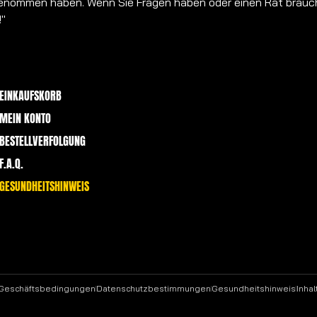
h genommen haben. Wenn Sie Fragen haben oder einen Rat brauc
!"
EINKAUFSKORB
MEIN KONTO
BESTELLVERFOLGUNG
F.A.Q.
GESUNDHEITSHINWEIS
 Geschäftsbedingungen
Datenschutzbestimmungen
Gesundheitshinweis
Inhal