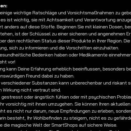
en:
g, einige wichtige Ratschläge und Vorsichtsmaßnahmen zu geb
 es ist wichtig, sie mit Achtsamkeit und Verantwortung anzug
t anders auf diese Stoffe. Beginnen Sie mit kleinen Dosen, b
stehen, ist der Schlüssel zu einer sicheren und angenehmen Er
ber den rechtlichen Status dieser Produkte in Ihrer Region. Di
ung, sich zu informieren und die Vorschriften einzuhalten.
sundheitliche Bedenken haben oder Medikamente einnehmen, ko
eht vor!
 kann Deine Erfahrung erheblich beeinflussen, besonders bei 
nswürdigen Freund dabei zu haben.
verschiedener Substanzen kann unberechenbar und riskant sei
 Wirkung nicht vertraut sind.
 gestresst oder ängstlich fühlen oder mit psychischen Probl
r vorsichtig mit ihnen umzugehen. Sie können Ihren aktuell
eht es nicht nur darum, neue Empfindungen zu erleben, sonder
darin besteht, Ihr Wohlbefinden zu steigern, nicht es zu gefä
Sie die magische Welt der SmartShops auf sichere Weise.