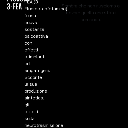
FEA (3-
3-FEA
Sembra che non riusciamo a
Fluoroetanfetamina)
trovare quello che state
è una
cercando.
nuova
sostanza
psicoattiva
con
effetti
stimolanti
ed
empatogeni.
Scoprite
la sua
produzione
sintetica,
gli
effetti
sulla
neurotrasmissione