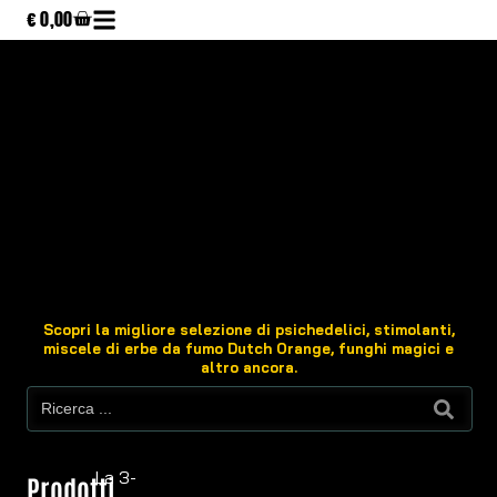
€
0,00
Scopri la migliore selezione di psichedelici, stimolanti,
miscele di erbe da fumo Dutch Orange, funghi magici e
altro ancora.
La 3-
Prodotti