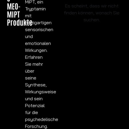
MiPT, ein
MEO-
Es scheint, dass wir nicht
Tryptamin
MIPT
finden können, wonach Sie
mit
suchen.
Produkte
einzigartigen
sensorischen
und
emotionalen
Wirkungen.
Erfahren
Sie mehr
über
seine
Synthese,
Wirkungsweise
und sein
Potenzial
für die
psychedelische
Forschung.