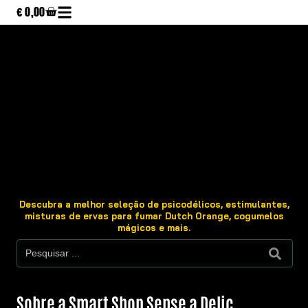
€
0,00
Descubra a melhor seleção de psicodélicos, estimulantes,
misturas de ervas para fumar Dutch Orange, cogumelos
mágicos e mais.
Sobre a Smart Shop Sense a Delic