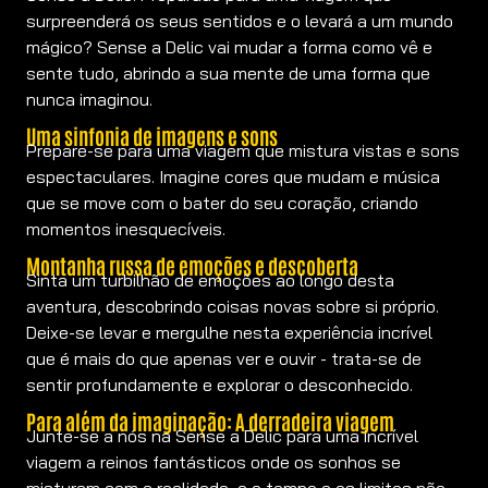
surpreenderá os seus sentidos e o levará a um mundo
mágico? Sense a Delic vai mudar a forma como vê e
sente tudo, abrindo a sua mente de uma forma que
nunca imaginou.
Uma sinfonia de imagens e sons
Prepare-se para uma viagem que mistura vistas e sons
espectaculares. Imagine cores que mudam e música
que se move com o bater do seu coração, criando
momentos inesquecíveis.
Montanha russa de emoções e descoberta
Sinta um turbilhão de emoções ao longo desta
aventura, descobrindo coisas novas sobre si próprio.
Deixe-se levar e mergulhe nesta experiência incrível
que é mais do que apenas ver e ouvir - trata-se de
sentir profundamente e explorar o desconhecido.
Para além da imaginação: A derradeira viagem
Junte-se a nós na Sense a Delic para uma incrível
viagem a reinos fantásticos onde os sonhos se