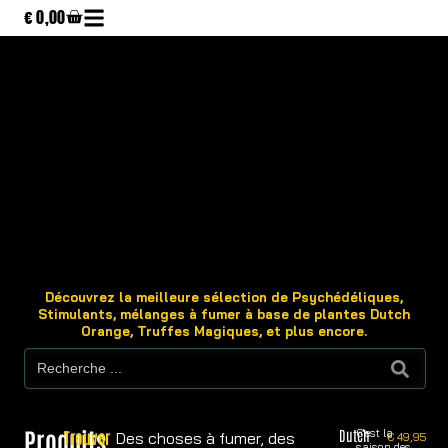
€
0,00
Découvrez la meilleure sélection de Psychédéliques,
Stimulants, mélanges à fumer à base de plantes Dutch
Orange, Truffes Magiques, et plus encore.
Produits
Dutch
C'est la
Trouver
Des choses à fumer, des
€
49,95
saison des