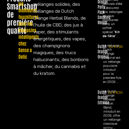
Orange
les
Smartshop
mélanges solides, des
festivals d'été
Party
! Découvrez
meilleures
mélanges de Dutch
Pack
de
nos mélanges
fournitures
les plus
Smoking
Orange Herbal Blends, de
première
populaires
Blends
pour les
l'huile de CBD, des jus à
dans un
qualité
coffret
magasins
vaper, des stimulants
spécial “
Kit
intelligents
de fête
” …
énergétiques, des vapes,
chez
des champignons
Dutch
Le mélange
Du
€
7,95
Sense a
Dutch
Orange
magiques, des trucs
Orange
Delic
Original
Original est
hallucinants, des bonbons
un mélange
à mâcher, du cannabis et
populaire
introduit
du kratom.
pour la
première fois
en 2009. ...
Dutch
Le Dutch
Du
€
8,50
Orange
Orange
Extreme
Extreme
Herbal
Blend,
introduit en
2009, offre
un mélange
classique
connu ...