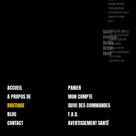
expérience
tabagique
luxueuse aux
personnes
qui ...
Ganja
GANJA est
Du
€
33,95
un puissant
Premium
mélange de
Quality
plantes
Herbal
originaire
d'Amsterdam,
Blend
connue
comme la ...
ACCUEIL
PANIER
A PROPOS DE
MON COMPTE
BOUTIQUE
SUIVI DES COMMANDES
BLOG
F.A.Q.
CONTACT
AVERTISSEMENT SANTÉ