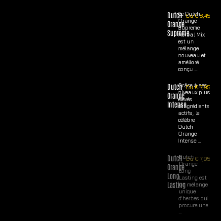
Dutch
Le Dutch
Du
€
8,45
Orange
Orange
Supreme
Supreme
Herbal Mix
est un
mélange
nouveau et
amélioré
conçu ...
Dutch
Grâce à ses
Du
€
7,95
niveaux plus
Orange
élevés
Intense
d'ingrédients
actifs, le
célèbre
Dutch
Orange
Intense ...
Dutch
Dutch
Du
€
7,95
Orange
Orange
Long
Long
Lasting est
Lasting
un mélange
unique
d'herbes qui
procure une
...