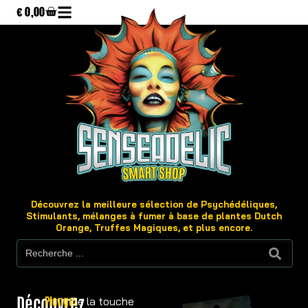
€
0,00
Découvrez la meilleure sélection de Psychédéliques,
Stimulants, mélanges à fumer à base de plantes Dutch
Orange, Truffes Magiques, et plus encore.
Découvrez
Plongez
De la touche