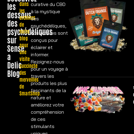
dans
les
curative du CBD
les
à la mystique
dessous
archives
des
des
de
psychédéliques,
psychédéliques
notre
nos articles sont
sur
blog
conçus pour
pour
Sense
éclairer et
une
a
informer.
visite
Rejoignez-nous
Delic
succincte
pour un voyage à
Blog
des
travers les
merveilles
produits les plus
de
fascinants de la
SmartShop.
nature et
améliorez votre
compréhension
de ces
stimulants
uniques.