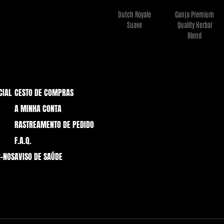
Dutch Royale
Ganja Premium
€
7,95
€
33,95
Suave
Quality Herbal
Ler mais
Ler mais
Blend
CIAL
CESTO DE COMPRAS
A MINHA CONTA
RASTREAMENTO DE PEDIDO
F.A.Q.
-NOS
AVISO DE SAÚDE