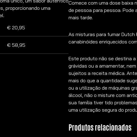
oma único, um sabor autêntico
Comece com uma dose baixa na
dos, proporcionando uma
de pessoa para pessoa. Pode 
l.
mais tarde.
€
20,95
As misturas para fumar Dutch 
canabinóides enriquecidos com
€
58,95
Este produto não se destina 
grávidas ou a amamentar, ne
sujeitos a receita médica. Ant
mais do que a quantidade suger
ou a utilização de máquinas g
álcool, não o misture com anti
sua família tiver tido problem
uma utilização segura do prod
Produtos relacionados