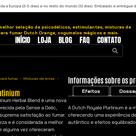
da a Europa (3-5 dias) e no resto do mundo (12 dias). Embalado e entregue 
elhor seleção de psicodélicos, estimulantes, misturas de
para fumar Dutch Orange, cogumelos mágicos e mais.
INÍCIO
LOJA
BLOG
FAQ
CONTATO
Informações sobre os p
para fumar
Misturas de ervas
atinium
Efeitos
Dossa
inium Herbal Blend é uma nova
A Dutch Royale Platinium é a m
recida pela Sense a Delic,
oferecendo uma experiência de
suprema satisfação ao fumar.
autêntico e efeitos equilibrado
reza e é considerada a melhor
e alguma vez ofereceram.