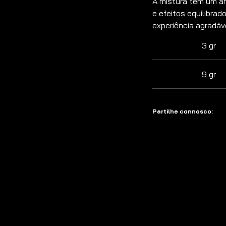
A mistura tem um ar
e efeitos equilibra
experiência agradáve
3 gr
9 gr
Partilhe connosco: