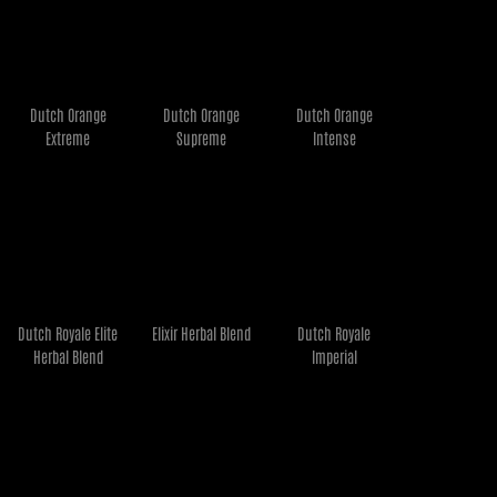
Dutch Orange
Dutch Orange
Dutch Orange
€
8,50
€
8,45
€
7,95
Extreme
Supreme
Intense
Ler mais
Ler mais
Ler mais
Dutch Royale Elite
Elixir Herbal Blend
Dutch Royale
€
12,95
€
12,95
€
23,95
Herbal Blend
Imperial
Ler mais
Ler mais
Ler mais