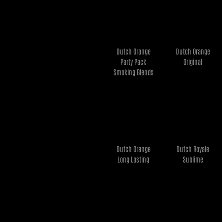
Dutch Orange
Dutch Orange
€
49,95
€
7,95
Party Pack
Original
Ler mais
Ler mais
Smoking Blends
Dutch Orange
Dutch Royale
€
7,95
€
26,95
Long Lasting
Sublime
Ler mais
Ler mais