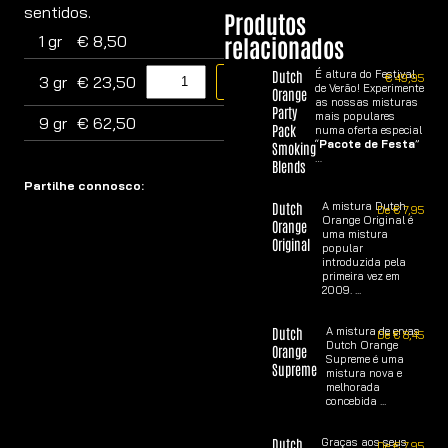
sentidos.
Produtos
1 gr
€
8,50
relacionados
Dutch
É altura do Festival
€
49,95
3 gr
€
23,50
Comprar agora
de Verão! Experimente
Orange
as nossas misturas
Party
mais populares
9 gr
€
62,50
Pack
numa oferta especial
“
Pacote de Festa
”
Smoking
…
Blends
Partilhe connosco:
Dutch
A mistura Dutch
De
€
7,95
Orange Original é
Orange
uma mistura
Original
popular
introduzida pela
primeira vez em
2009. ...
Dutch
A mistura de ervas
De
€
8,45
Dutch Orange
Orange
Supreme é uma
Supreme
mistura nova e
melhorada
concebida ...
Dutch
Graças aos seus
De
€
7,95