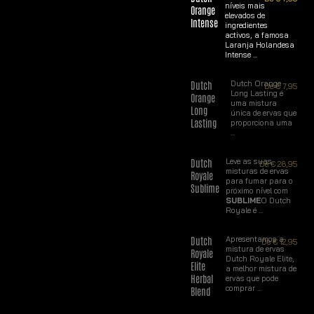
níveis mais
Orange
elevados de
Intense
ingredientes
activos, a famosa
Laranja Holandesa
Intense ...
Dutch
Dutch Orange
De
€
7,95
Long Lasting é
Orange
uma mistura
Long
única de ervas que
Lasting
proporciona uma
...
Dutch
Leve as suas
De
€
26,95
misturas de ervas
Royale
para fumar para o
Sublime
próximo nível com
SUBLIME
O Dutch
Royale é ...
Dutch
Apresentamos a
De
€
12,95
mistura de ervas
Royale
Dutch Royale Elite,
Elite
a melhor mistura de
Herbal
ervas que pode
comprar ...
Blend