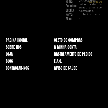
Ganja
GANJA é uma
De
€
33,95
potente mistura de
Premium
ervas originária de
Quality
Amesterdão,
Herbal
conhecida como a
...
Blend
PÁGINA INICIAL
CESTO DE COMPRAS
SOBRE NÓS
A MINHA CONTA
LOJA
RASTREAMENTO DE PEDIDO
BLOG
F.A.Q.
CONTACTAR-NOS
AVISO DE SAÚDE