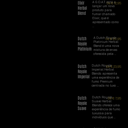
Elixir
A G.O.A.T. está a
De
€
12,95
lançar um novo
Herbal
produto para
Blend
fumar chamado
Elixir, que é
apresentado como
...
Dutch
A Dutch Royale
De
€
20,95
Platinium Herbal
Royale
Blend é uma nova
Platinium
mistura de ervas
oferecida pela ...
Dutch
Dutch Royale
De
€
23,95
Imperial Herbal
Royale
Blends apresenta
Imperial
uma experiência de
fumo Premium
centrada no luxo ...
Dutch
Dutch Royale
De
€
7,95
Suave Herbal
Royale
Blends oferece uma
Suave
experiência de fumo
luxuosa para
indivíduos que ...