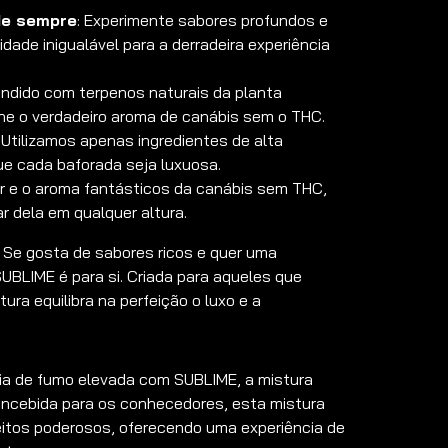
de sempre
: Experimente sabores profundos e
ade inigualável para a derradeira experiência
fundido com terpenos naturais da planta
he o verdadeiro aroma de canábis sem o THC.
: Utilizamos apenas ingredientes de alta
que cada baforada seja luxuosa.
r e o aroma fantásticos da canábis sem THC,
r dela em qualquer altura.
Se gosta de sabores ricos e quer uma
SUBLIME é para si. Criada para aqueles que
ura equilibra na perfeição o luxo e a
ia de fumo elevada com SUBLIME, a mistura
oncebida para os conhecedores, esta mistura
itos poderosos, oferecendo uma experiência de