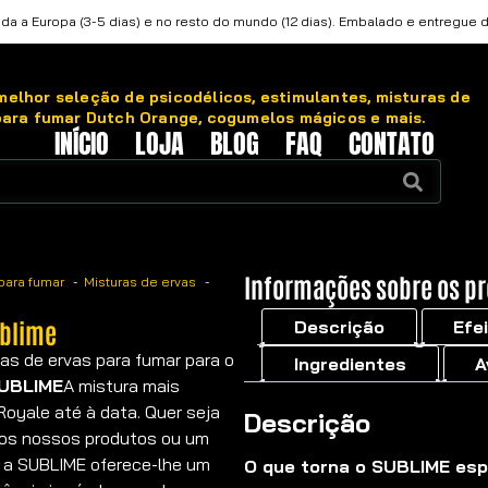
da a Europa (3-5 dias) e no resto do mundo (12 dias). Embalado e entregue 
elhor seleção de psicodélicos, estimulantes, misturas de
para fumar Dutch Orange, cogumelos mágicos e mais.
INÍCIO
LOJA
BLOG
FAQ
CONTATO
Informações sobre os p
para fumar
Misturas de ervas
ublime
Descrição
Efe
as de ervas para fumar para o
Ingredientes
A
UBLIME
A mistura mais
oyale até à data. Quer seja
Descrição
dos nossos produtos ou um
 a SUBLIME oferece-lhe um
O que torna o SUBLIME esp