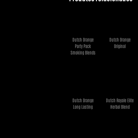
Dutch Orange
Dutch Orange
€
49,95
€
7,95
Party Pack
Original
Ler mais
Ler mais
Smoking Blends
Dutch Orange
Dutch Royale Elite
€
7,95
€
12,95
Long Lasting
Herbal Blend
Ler mais
Ler mais