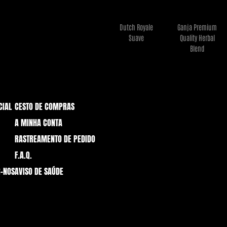
Dutch Royale
Ganja Premium
€
7,95
€
33,95
Suave
Quality Herbal
Ler mais
Ler mais
Blend
CIAL
CESTO DE COMPRAS
A MINHA CONTA
RASTREAMENTO DE PEDIDO
F.A.Q.
-NOS
AVISO DE SAÚDE