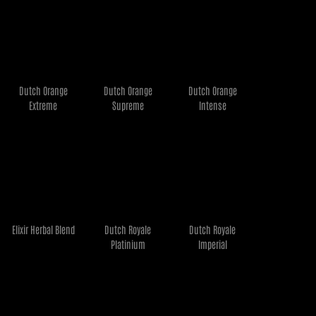
Dutch Orange
Dutch Orange
Dutch Orange
€
8,50
€
8,45
€
7,95
Extreme
Supreme
Intense
Ler mais
Ler mais
Ler mais
Elixir Herbal Blend
Dutch Royale
Dutch Royale
€
12,95
€
20,95
€
23,95
Platinium
Imperial
Ler mais
Ler mais
Ler mais