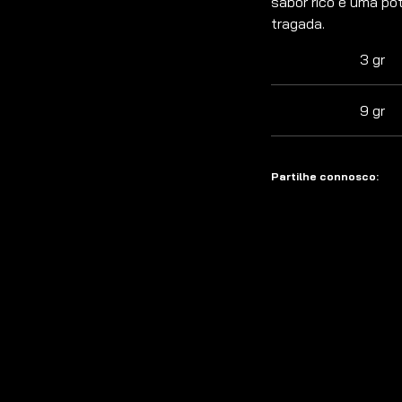
sabor rico e uma pot
tragada.
3 gr
9 gr
Partilhe connosco: