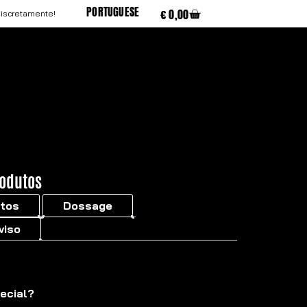
PORTUGUESE
€
0,00
discretamente!
rodutos
itos
Dossage
viso
ecial?