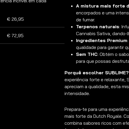
ência incrível em cada
A mistura mais forte 
encorpados e uma intensid
€
26,95
de fumar.
Terpenos naturais
: In
Cannabis Sativa, dando-l
€
72,95
Ingredientes Premium
qualidade para garantir 
Sem THC
: Obtém o sabo
para que possas desfruta
Porquê escolher SUBLIME?
experiência forte e relaxante, 
apreciam a qualidade, esta mist
intensidade.
Prepara-te para uma experiênc
mais forte da Dutch Royale. C
combina sabores ricos com efe