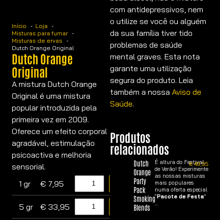
com antidepressivos, nem
o utilize se você ou alguém
Início
Loja
da sua família tiver tido
Misturas para fumar
Misturas de ervas
problemas de saúde
Dutch Orange Original
Dutch Orange
mental graves. Esta nota
garante uma utilização
Original
segura do produto. Leia
A mistura Dutch Orange
também a nossa
Aviso de
Original é uma mistura
Saúde
.
popular introduzida pela
primeira vez em 2009.
Oferece um efeito corporal
Produtos
agradável, estimulação
relacionados
psicoactiva e melhoria
Dutch
É altura do Festival
€
49,95
sensorial.
de Verão! Experimente
Orange
as nossas misturas
Party
1 gr
€
7,95
mais populares
Comprar agora
Pack
numa oferta especial
“
Pacote de Festa
”
Smoking
…
5 gr
€
33,95
Blends
Comprar agora