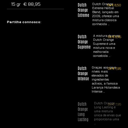
15 gr
€
88,95
Dutch
Dutch Orange
De
€
8,50
Extreme Herbal
Orange
Blend, lançado em
Extreme
2009, oferece uma
mistura clássica
Partilhe connosco:
conhecida ...
Dutch
A mistura de ervas
De
€
8,45
Dutch Orange
Orange
Supreme é uma
Supreme
mistura nova e
melhorada
concebida ...
Dutch
Graças aos seus
De
€
7,95
níveis mais
Orange
elevados de
Intense
ingredientes
activos, a famosa
Laranja Holandesa
Intense ...
Dutch
Dutch Orange
De
€
7,95
Long Lasting é
Orange
uma mistura
Long
única de ervas que
Lasting
proporciona uma
...