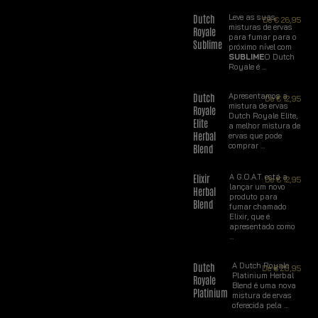
Dutch
Leve as suas
De
€
26,95
misturas de ervas
Royale
para fumar para o
Sublime
próximo nível com
SUBLIME
O Dutch
Royale é ...
Dutch
Apresentamos a
De
€
12,95
mistura de ervas
Royale
Dutch Royale Elite,
Elite
a melhor mistura de
Herbal
ervas que pode
comprar ...
Blend
Elixir
A G.O.A.T. está a
De
€
12,95
lançar um novo
Herbal
produto para
Blend
fumar chamado
Elixir, que é
apresentado como
...
Dutch
A Dutch Royale
De
€
20,95
Platinium Herbal
Royale
Blend é uma nova
Platinium
mistura de ervas
oferecida pela ...