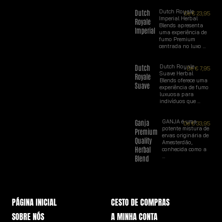
Dutch
Dutch Royale
De
€
23,95
Imperial Herbal
Royale
Blends apresenta
Imperial
uma experiência de
fumo Premium
centrada no luxo ...
Dutch
Dutch Royale
De
€
7,95
Suave Herbal
Royale
Blends oferece uma
Suave
experiência de fumo
luxuosa para
indivíduos que ...
Ganja
GANJA é uma
De
€
33,95
potente mistura de
Premium
ervas originária de
Quality
Amesterdão,
Herbal
conhecida como a
...
Blend
PÁGINA INICIAL
CESTO DE COMPRAS
SOBRE NÓS
A MINHA CONTA